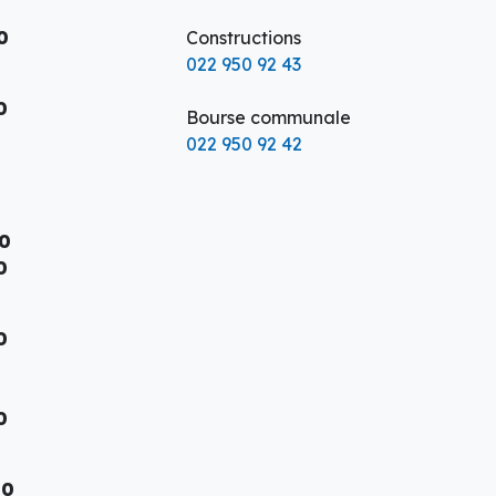
0
Constructions
022 950 92 43
0
Bourse communale
022 950 92 42
00
0
0
00
00