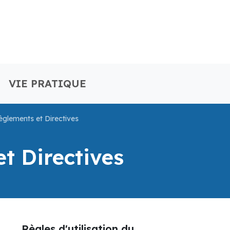
S
VIE PRATIQUE
èglements et Directives
t Directives
Règles d'utilisation du