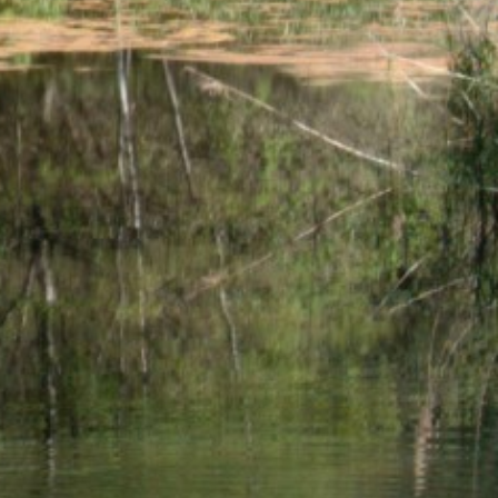
19
SEPTEMBRE
Le Bicyclologue -
réparation de vélos à
Mies
de 15h00 à 18h00
Cour de l'Administration
communale