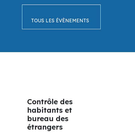
4
6
TOUS LES ÉVÈNEMENTS
SEPTEMBRE
SEPTEMBRE
Salon nautique
chantier naval
du 4 au 2 septembre 2026
Contrôle des
habitants et
bureau des
étrangers