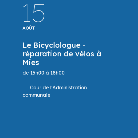
27
AOÛT
Cinéma sous les
étoiles
Projection offerte à toute la
population par la commune de
Mies
Centre sportif de Mies