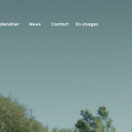
alendrier
News
Contact
En images