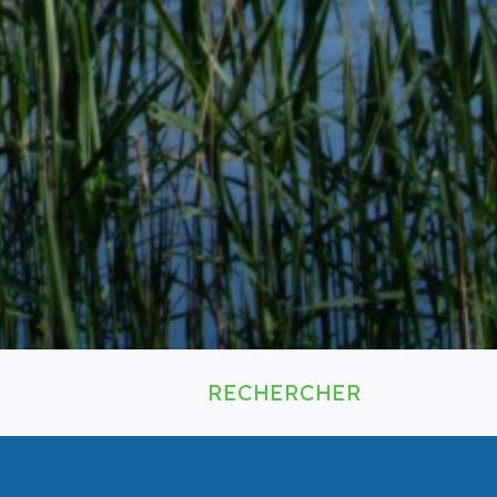
15
AOÛT
Le Bicyclologue -
réparation de vélos à
Mies
de 15h00 à 18h00
Cour de l'Administration
RECHERCHER
communale