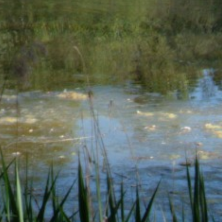
17
OCTOBRE
Le Bicyclologue -
réparation de vélos à
Mies
de 15h00 à 18h00
Cour de l'Administration
communale